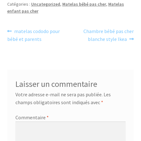
Catégories :
Uncategorized
,
Matelas bébé pas cher
,
Matelas
enfant pas cher
Navigation
Article
Article
matelas cododo pour
Chambre bébé pas cher
précédent :
suivant :
bébé et parents
blanche style Ikea
de
l’article
Laisser un commentaire
Votre adresse e-mail ne sera pas publiée.
Les
champs obligatoires sont indiqués avec
*
Commentaire
*