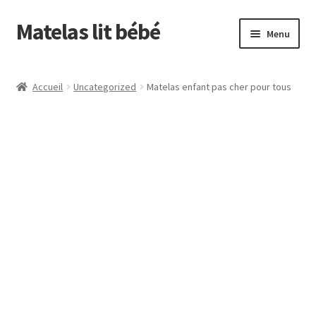
Matelas lit bébé
Aller
Aller
Menu
à
au
la
contenu
Accueil
navigation
Accueil
Uncategorized
Matelas enfant pas cher pour tous
À propos de
Blog
Boutique
Boutique du matelas lit bébé
Comment choisir le matelas de bébé ?
Contact