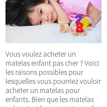
Matelas bébé IKEA
Matelas enfant IKEA
Mentions légales
Mon compte
Vous voulez acheter un
matelas enfant pas cher ? Voici
Nos comparatifs des matelas bébé du marché
les raisons possibles pour
Nos comparatifs des matelas enfant du marché
lesquelles vous pourriez vouloir
Panier
acheter un matelas pour
enfants. Bien que les matelas
Protection des données