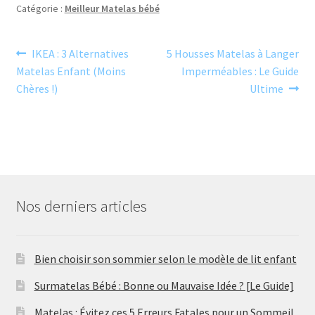
Catégorie :
Meilleur Matelas bébé
Navigation
Article
Article
IKEA : 3 Alternatives
5 Housses Matelas à Langer
précédent :
suivant :
Matelas Enfant (Moins
Imperméables : Le Guide
de
Chères !)
Ultime
l’article
Nos derniers articles
Bien choisir son sommier selon le modèle de lit enfant
Surmatelas Bébé : Bonne ou Mauvaise Idée ? [Le Guide]
Matelas : Évitez ces 5 Erreurs Fatales pour un Sommeil