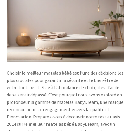
Matelas bébé IKEA
Matelas enfant IKEA
Mentions légales
Mon compte
Choisir le
meilleur matelas bébé
est l’une des décisions les
Nos comparatifs des matelas bébé du marché
plus cruciales pour garantir la sécurité et le bien-être de
votre tout-petit. Face à l’abondance de choix, il est facile
Nos comparatifs des matelas enfant du marché
de se sentir dépassé. C’est pourquoi nous avons exploré en
profondeur la gamme de matelas BabyDream, une marque
Panier
reconnue pour son engagement envers la qualité et
l’innovation. Préparez-vous à découvrir notre test et avis
Protection des données
2024 sur le
meilleur matelas bébé
BabyDream, avec un