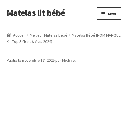
Matelas lit bébé
Aller
Aller
Menu
à
au
la
contenu
Accueil
navigation
Accueil
Meilleur Matelas bébé
Matelas Bébé [NOM MARQUE
X] : Top 3 (Test & Avis 2024)
À propos de
Blog
Publié le
novembre 17, 2025
par
Michael
Boutique
Boutique du matelas lit bébé
Comment choisir le matelas de bébé ?
Contact