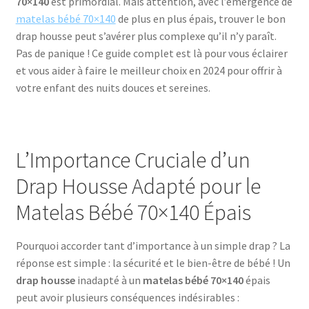
70×140
est primordial. Mais attention, avec l’émergence de
Qui sommes-nous ?
matelas bébé 70×140
de plus en plus épais, trouver le bon
drap housse peut s’avérer plus complexe qu’il n’y paraît.
Validation de la commande
Pas de panique ! Ce guide complet est là pour vous éclairer
et vous aider à faire le meilleur choix en 2024 pour offrir à
votre enfant des nuits douces et sereines.
L’Importance Cruciale d’un
Drap Housse Adapté pour le
Matelas Bébé 70×140 Épais
Pourquoi accorder tant d’importance à un simple drap ? La
réponse est simple : la sécurité et le bien-être de bébé ! Un
drap housse
inadapté à un
matelas bébé 70×140
épais
peut avoir plusieurs conséquences indésirables :