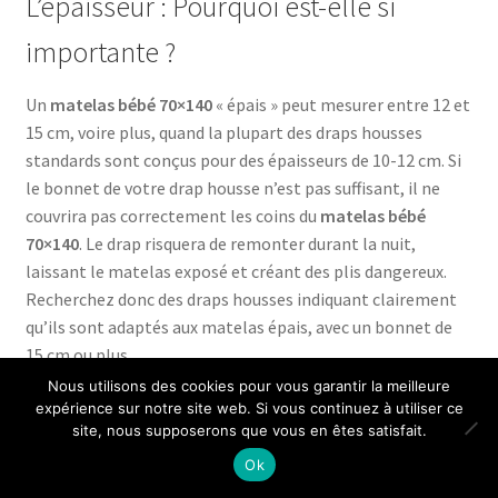
L’épaisseur : Pourquoi est-elle si
importante ?
Un
matelas bébé 70×140
« épais » peut mesurer entre 12 et
15 cm, voire plus, quand la plupart des draps housses
standards sont conçus pour des épaisseurs de 10-12 cm. Si
le bonnet de votre drap housse n’est pas suffisant, il ne
couvrira pas correctement les coins du
matelas bébé
70×140
. Le drap risquera de remonter durant la nuit,
laissant le matelas exposé et créant des plis dangereux.
Recherchez donc des draps housses indiquant clairement
qu’ils sont adaptés aux matelas épais, avec un bonnet de
15 cm ou plus.
Nous utilisons des cookies pour vous garantir la meilleure
expérience sur notre site web. Si vous continuez à utiliser ce
site, nous supposerons que vous en êtes satisfait.
Quel matériau choisir pour le confort
0
Ok
Recherche
Recherche