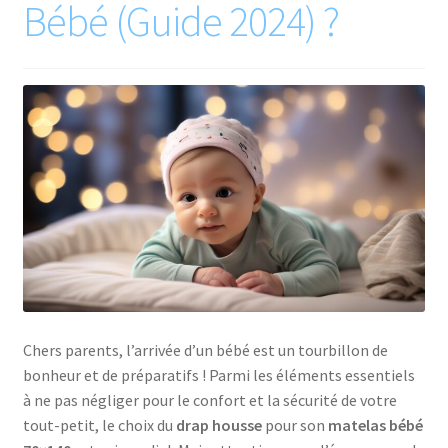
Bébé (Guide 2024) ?
Matelas bébé IKEA
Matelas enfant IKEA
Mentions légales
Mon compte
Nos comparatifs des matelas bébé du marché
Nos comparatifs des matelas enfant du marché
Chers parents, l’arrivée d’un bébé est un tourbillon de
Panier
bonheur et de préparatifs ! Parmi les éléments essentiels
à ne pas négliger pour le confort et la sécurité de votre
Protection des données
tout-petit, le choix du
drap housse
pour son
matelas bébé